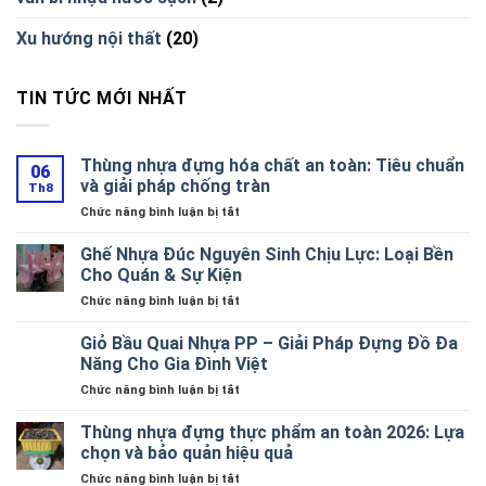
Xu hướng nội thất
(20)
TIN TỨC MỚI NHẤT
Thùng nhựa đựng hóa chất an toàn: Tiêu chuẩn
06
và giải pháp chống tràn
Th8
ở
Chức năng bình luận bị tắt
Thùng
nhựa
Ghế Nhựa Đúc Nguyên Sinh Chịu Lực: Loại Bền
đựng
Cho Quán & Sự Kiện
hóa
ở
Chức năng bình luận bị tắt
chất
Ghế
an
Nhựa
Giỏ Bầu Quai Nhựa PP – Giải Pháp Đựng Đồ Đa
toàn:
Đúc
Tiêu
Năng Cho Gia Đình Việt
Nguyên
chuẩn
ở
Chức năng bình luận bị tắt
Sinh
và
Giỏ
Chịu
giải
Bầu
Thùng nhựa đựng thực phẩm an toàn 2026: Lựa
Lực:
pháp
Quai
Loại
chọn và bảo quản hiệu quả
chống
Nhựa
Bền
tràn
ở
Chức năng bình luận bị tắt
PP
Cho