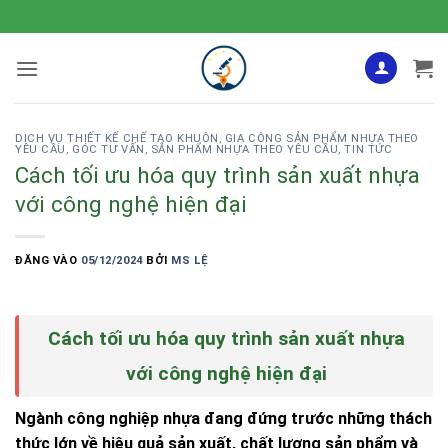
Bỏ
qua
nội
dung
DỊCH VỤ THIẾT KẾ CHẾ TẠO KHUÔN
,
GIA CÔNG SẢN PHẨM NHỰA THEO
YÊU CẦU
,
GÓC TƯ VẤN
,
SẢN PHẨM NHỰA THEO YÊU CẦU
,
TIN TỨC
Cách tối ưu hóa quy trình sản xuất nhựa
với công nghệ hiện đại
ĐĂNG VÀO
05/12/2024
BỞI
MS LỆ
Cách tối ưu hóa quy trình sản xuất nhựa
với công nghệ hiện đại
Ngành công nghiệp nhựa đang đứng trước những thách
thức lớn về hiệu quả sản xuất, chất lượng sản phẩm và