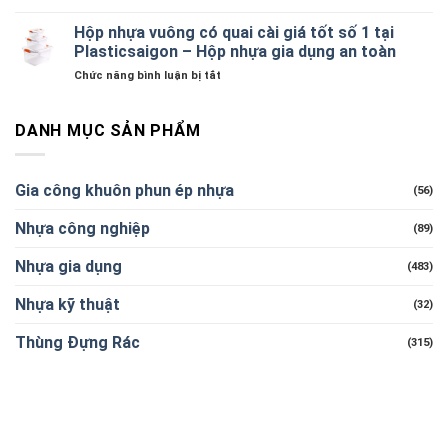
Thùng
–
Quán
nhựa
Hộp nhựa vuông có quai cài giá tốt số 1 tại
Giải
&
đựng
Pháp
Plasticsaigon – Hộp nhựa gia dụng an toàn
Sự
thực
Đựng
Kiện
ở
Chức năng bình luận bị tắt
phẩm
Đồ
Hộp
an
Đa
nhựa
toàn
Năng
vuông
DANH MỤC SẢN PHẨM
2026:
Cho
có
Lựa
Gia
quai
chọn
Đình
cài
và
Việt
Gia công khuôn phun ép nhựa
(56)
giá
bảo
tốt
quản
Nhựa công nghiệp
số
(89)
hiệu
1
quả
tại
Nhựa gia dụng
(483)
Plasticsaigon
–
Nhựa kỹ thuật
(32)
Hộp
nhựa
Thùng Đựng Rác
(315)
gia
dụng
an
toàn