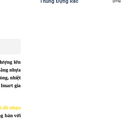
Thùng Đựng Rác
(315)
 lượng lớn
bằng nhựa
óng, nhiệt
Imart gia
ại đồ nhựa
ng bán với