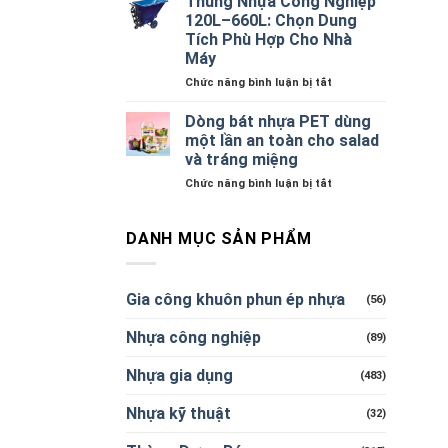
Thùng Nhựa Công Nghiệp
Công
số
120L–660L: Chọn Dung
Nghiệp
1
Tích Phù Hợp Cho Nhà
Giá
tại
Máy
Xưởng
Plasticsaigon
–
–
ở
Chức năng bình luận bị tắt
Mua
Hộp
Thùng
Sỉ
nhựa
Nhựa
Dòng bát nhựa PET dùng
Số
gia
Công
một lần an toàn cho salad
Lượng
dụng
Nghiệp
và tráng miệng
Lớn
an
120L–
Uy
ở
Chức năng bình luận bị tắt
toàn
660L:
Tín
Dòng
Chọn
TPHCM
bát
Dung
nhựa
Tích
DANH MỤC SẢN PHẨM
PET
Phù
dùng
Hợp
một
Cho
Gia công khuôn phun ép nhựa
(56)
lần
Nhà
an
Máy
Nhựa công nghiệp
toàn
(89)
cho
salad
Nhựa gia dụng
(483)
và
tráng
Nhựa kỹ thuật
(32)
miệng