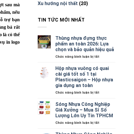
Xu hướng nội thất
(20)
đợt sau mà
 phẩm, nếu
TIN TỨC MỚI NHẤT
hỗ trợ bạn
ảng bá rất
 là có thể
Thùng nhựa đựng thực
vụ in logo
phẩm an toàn 2026: Lựa
chọn và bảo quản hiệu quả
ở
Chức năng bình luận bị tắt
Thùng
nhựa
Hộp nhựa vuông có quai
đựng
cài giá tốt số 1 tại
thực
Plasticsaigon – Hộp nhựa
phẩm
gia dụng an toàn
an
toàn
ở
Chức năng bình luận bị tắt
2026:
Hộp
Lựa
nhựa
Sóng Nhựa Công Nghiệp
chọn
vuông
Giá Xưởng – Mua Sỉ Số
và
có
Lượng Lớn Uy Tín TPHCM
bảo
quai
quản
ở
Chức năng bình luận bị tắt
cài
hiệu
Sóng
giá
quả
Nhựa
tốt