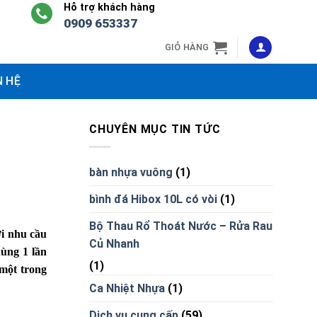
Hỗ trợ khách hàng
0909 653337
GIỎ HÀNG
N HỆ
CHUYÊN MỤC TIN TỨC
bàn nhựa vuông
(1)
bình đá Hibox 10L có vòi
(1)
Bộ Thau Rổ Thoát Nước – Rửa Rau
i nhu cầu
Củ Nhanh
ùng 1 lần
(1)
 một trong
Ca Nhiệt Nhựa
(1)
Dịch vụ cung cấp
(59)