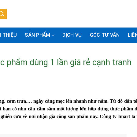
I THIỆU
SẢN PHẨM
DỊCH VỤ
GÓC TƯ VẤN
LIÊ
c phẩm dùng 1 lần giá rẻ cạnh tranh
ng, cơm trưa,… ngày càng mọc lên nhanh như nấm. Từ đó dẫn tớ
hi bạn có nhu cầu cầm sắm một lượng lớn hộp đựng thực phẩm d
 nghiên cứu về nơi nhận gia công sản phẩm này. Công ty Imart là