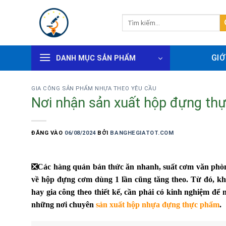
Bỏ
qua
Tìm
kiếm:
nội
dung
GIỚ
DANH MỤC SẢN PHẨM
GIA CÔNG SẢN PHẨM NHỰA THEO YÊU CẦU
Nơi nhận sản xuất hộp đựng thự
ĐĂNG VÀO
06/08/2024
BỞI
BANGHEGIATOT.COM
❎
Các hàng quán bán thức ăn nhanh, suất cơm văn phò
về hộp đựng cơm dùng 1 lần cũng tăng theo. Từ đó, k
hay gia công theo thiết kế, cần phải có kinh nghiệm để
những nơi chuyên
sản xuất hộp nhựa đựng thực phẩm
.