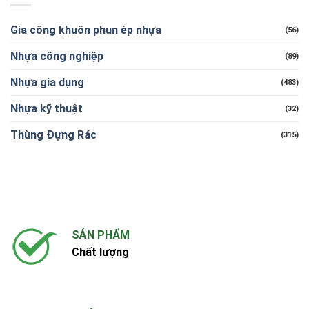
tốt
Đủ
Giá
nhất?
Size
Sỉ
Gia công khuôn phun ép nhựa
(56)
–
2026
Giải
Nhựa công nghiệp
Pháp
(89)
An
Toàn
Nhựa gia dụng
(483)
Cho
Bé
Nhựa kỹ thuật
(32)
Yêu
Thùng Đựng Rác
(315)
SẢN PHẨM
Chất lượng