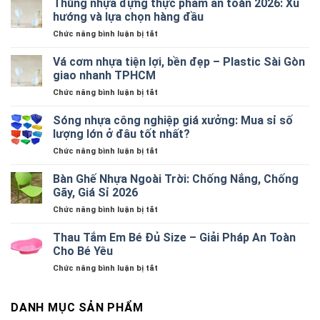
Thùng nhựa đựng thực phẩm an toàn 2026: Xu
hướng và lựa chọn hàng đầu
ở
Chức năng bình luận bị tắt
Thùng
nhựa
Vá cơm nhựa tiện lợi, bền đẹp – Plastic Sài Gòn
đựng
giao nhanh TPHCM
thực
ở
Chức năng bình luận bị tắt
phẩm
Vá
an
cơm
Sóng nhựa công nghiệp giá xưởng: Mua sỉ số
toàn
nhựa
2026:
lượng lớn ở đâu tốt nhất?
tiện
Xu
ở
Chức năng bình luận bị tắt
lợi,
hướng
Sóng
bền
và
nhựa
Bàn Ghế Nhựa Ngoài Trời: Chống Nắng, Chống
đẹp
lựa
công
–
Gãy, Giá Sỉ 2026
chọn
nghiệp
Plastic
hàng
ở
Chức năng bình luận bị tắt
giá
Sài
đầu
Bàn
xưởng:
Gòn
Ghế
Thau Tắm Em Bé Đủ Size – Giải Pháp An Toàn
Mua
giao
Nhựa
sỉ
Cho Bé Yêu
nhanh
Ngoài
số
TPHCM
ở
Chức năng bình luận bị tắt
Trời:
lượng
Thau
Chống
lớn
Tắm
Nắng,
ở
Em
DANH MỤC SẢN PHẨM
Chống
đâu
Bé
Gãy,