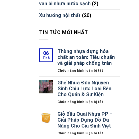
van bi nhựa nước sạch
(2)
Xu hướng nội thất
(20)
TIN TỨC MỚI NHẤT
Thùng nhựa đựng hóa
06
chất an toàn: Tiêu chuẩn
Th8
và giải pháp chống tràn
ở
Chức năng bình luận bị tắt
Thùng
nhựa
Ghế Nhựa Đúc Nguyên
đựng
Sinh Chịu Lực: Loại Bền
hóa
Cho Quán & Sự Kiện
chất
ở
Chức năng bình luận bị tắt
an
Ghế
toàn:
Nhựa
Tiêu
Giỏ Bầu Quai Nhựa PP –
Đúc
chuẩn
Giải Pháp Đựng Đồ Đa
Nguyên
và
Năng Cho Gia Đình Việt
Sinh
giải
ở
Chức năng bình luận bị tắt
Chịu
pháp
Giỏ
Lực:
chống