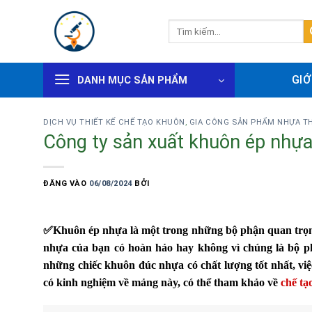
Bỏ
qua
Tìm
kiếm:
nội
dung
GIỚ
DANH MỤC SẢN PHẨM
DỊCH VỤ THIẾT KẾ CHẾ TẠO KHUÔN
,
GIA CÔNG SẢN PHẨM NHỰA T
Công ty sản xuất khuôn ép nhựa 
ĐĂNG VÀO
06/08/2024
BỞI
✅
Khuôn ép nhựa là một trong những bộ phận quan trọn
nhựa của bạn có hoàn hảo hay không vì chúng là bộ p
những chiếc khuôn đúc nhựa có chất lượng tốt nhất, việ
có kinh nghiệm về mảng này, có thể tham khảo về
chế tạ