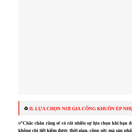
♻️ 
II. LỰA CHỌN NƠI GIA CÔNG KHUÔN ÉP N
✅
Chắc chắn rằng sẽ có rất nhiều sự lựa chọn khi bạn 
không chỉ tiết kiệm được thời gian, công sức mà sản p