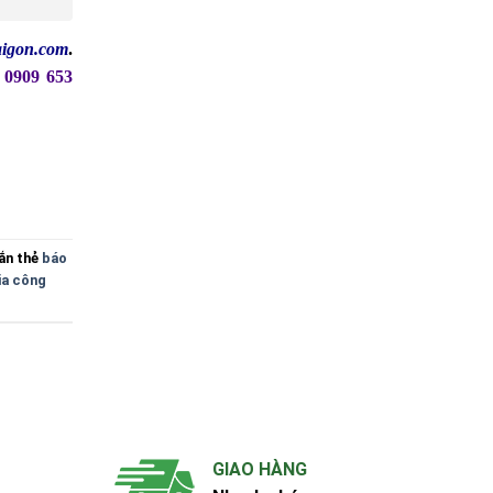
saigon.com
.
ố
0909 653
ắn thẻ
báo
ia công
GIAO HÀNG