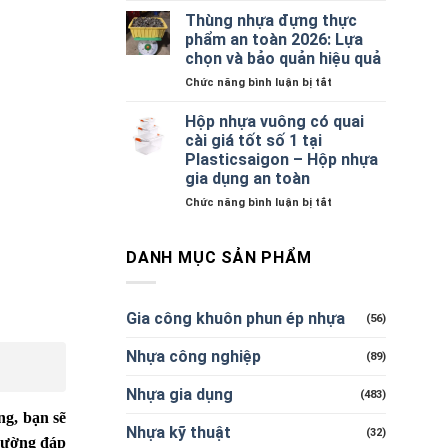
Bầu
Loại
tràn
Thùng nhựa đựng thực
Quai
Bền
phẩm an toàn 2026: Lựa
Nhựa
Cho
chọn và bảo quản hiệu quả
PP
Quán
ở
Chức năng bình luận bị tắt
–
&
Thùng
Giải
Sự
nhựa
Pháp
Kiện
Hộp nhựa vuông có quai
đựng
Đựng
cài giá tốt số 1 tại
thực
Đồ
Plasticsaigon – Hộp nhựa
phẩm
Đa
gia dụng an toàn
an
Năng
toàn
Cho
ở
Chức năng bình luận bị tắt
2026:
Gia
Hộp
Lựa
Đình
nhựa
chọn
Việt
vuông
DANH MỤC SẢN PHẨM
và
có
bảo
quai
quản
cài
Gia công khuôn phun ép nhựa
(56)
hiệu
giá
quả
tốt
Nhựa công nghiệp
số
(89)
1
tại
Nhựa gia dụng
(483)
Plasticsaigon
ng, bạn sẽ
–
Nhựa kỹ thuật
(32)
Hộp
thường đáp