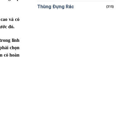
nhựa
Thùng Đựng Rác
(315)
gia
dụng
an
 cao và có
toàn
ước đó.
trong lĩnh
phải chọn
ẩm có hoàn