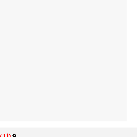
Y TÍN
♻️