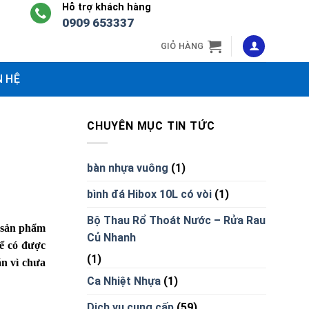
Hỗ trợ khách hàng
0909 653337
GIỎ HÀNG
N HỆ
CHUYÊN MỤC TIN TỨC
bàn nhựa vuông
(1)
bình đá Hibox 10L có vòi
(1)
Bộ Thau Rổ Thoát Nước – Rửa Rau
 sản phẩm
Củ Nhanh
ể có được
(1)
ăn vì chưa
Ca Nhiệt Nhựa
(1)
Dịch vụ cung cấp
(59)