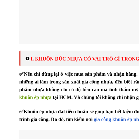
♻️ 
I. KHUÔN ĐÚC NHỰA CÓ VAI TRÒ GÌ TRON
✅
Nếu chỉ dừng lại ở việc mua sản phẩm và nhận hàng, 
những ai làm trong sản xuất gia công nhựa, đều biết r
phẩm nhựa không chỉ có độ bền cao mà tính thẩm mỹ c
khuôn ép nhựa
tại HCM. Và chúng tôi không chỉ nhận g
✅
Khuôn ép nhựa đạt tiêu chuẩn sẽ giúp bạn tiết kiệm đượ
trình gia công. Do đó, tìm kiếm nơi
gia công khuôn ép n