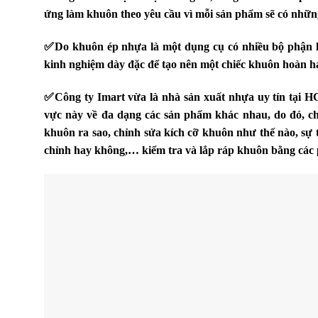
ứng làm khuôn theo yêu cầu vì mỗi sản phẩm sẽ có những
✅
Do khuôn ép nhựa là một dụng cụ có nhiều bộ phận h
kinh nghiệm dày đặc để tạo nên một chiếc khuôn hoàn h
✅
Công ty Imart vừa là nhà sản xuất nhựa uy tín tại 
vực này về đa dạng các sản phẩm khác nhau, do đó, ch
khuôn ra sao, chỉnh sửa kích cỡ khuôn như thế nào, sự
chỉnh hay không,… kiểm tra và lắp ráp khuôn bằng các