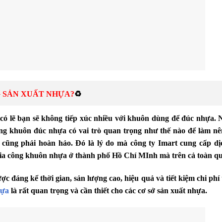
G SẢN XUẤT NHỰA?
♻️
có lẽ bạn sẽ không tiếp xúc nhiều với khuôn dùng để đúc nhựa.
ằng khuôn đúc nhựa có vai trò quan trọng như thế nào để làm n
ũng phải hoàn hảo. Đó là lý do mà công ty Imart cung cấp dị
ia công khuôn nhựa ở thành phố Hồ Chí MInh mà trên cả toàn qu
c đáng kể thời gian, sản lượng cao, hiệu quả và tiết kiệm chi phí
hựa
là rất quan trọng và cần thiết cho các cơ sở sản xuất nhựa.