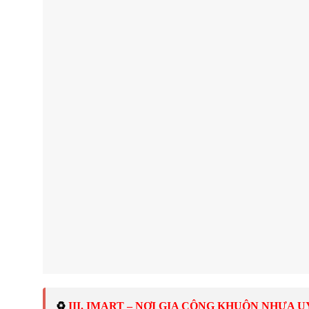
♻️ 
III. IMART – NƠI GIA CÔNG KHUÔN NHỰA U