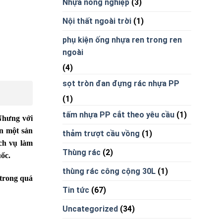
Nhựa nông nghiệp
(3)
Nội thất ngoài trời
(1)
phụ kiện ống nhựa ren trong ren
ngoài
(4)
sọt tròn đan đựng rác nhựa PP
(1)
tấm nhựa PP cắt theo yêu cầu
(1)
 Nhưng với
ên một sản
thảm trượt cầu vồng
(1)
ch vụ làm
Thùng rác
(2)
ốc.
thùng rác công cộng 30L
(1)
 trong quá
Tin tức
(67)
Uncategorized
(34)