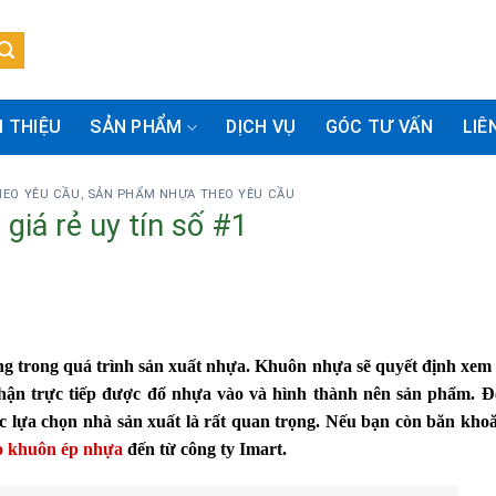
I THIỆU
SẢN PHẨM
DỊCH VỤ
GÓC TƯ VẤN
LIÊ
HEO YÊU CẦU
,
SẢN PHẨM NHỰA THEO YÊU CẦU
giá rẻ uy tín số #1
g trong quá trình sản xuất nhựa. Khuôn nhựa sẽ quyết định xem
hận trực tiếp được đổ nhựa vào và hình thành nên sản phẩm. Đ
c lựa chọn nhà sản xuất là rất quan trọng. Nếu bạn còn băn kho
o khuôn ép nhựa
đến từ công ty Imart.