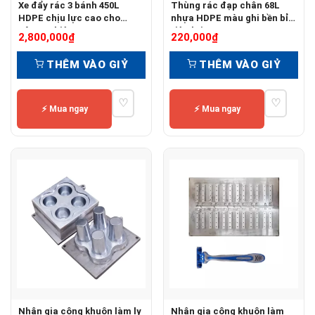
Xe đẩy rác 3 bánh 450L
Thùng rác đạp chân 68L
HDPE chịu lực cao cho
nhựa HDPE màu ghi bền bỉ
công nghiệp
tiện lợi
2,800,000
₫
220,000
₫
THÊM VÀO GIỶ
THÊM VÀO GIỶ
♡
♡
⚡ Mua ngay
⚡ Mua ngay
Nhận gia công khuôn làm ly
Nhận gia công khuôn làm