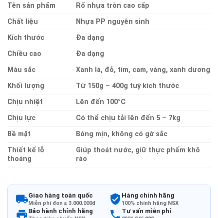
Tên sản phẩm
Rổ nhựa tròn cao cấp
Chất liệu
Nhựa PP nguyên sinh
Kích thước
Đa dạng
Chiều cao
Đa dạng
Màu sắc
Xanh lá, đỏ, tím, cam, vàng, xanh dương
Khối lượng
Từ 150g – 400g tuỳ kích thước
Chịu nhiệt
Lên đến 100°C
Chịu lực
Có thể chịu tải lên đến 5 – 7kg
Bề mặt
Bóng mịn, không có gờ sắc
Thiết kế lỗ
Giúp thoát nước, giữ thực phẩm khô
thoáng
ráo
Giao hàng toàn quốc
Hàng chính hãng
Miễn phí đơn ≥ 3.000.000đ
100% chính hãng NSX
Bảo hành chính hãng
Tư vấn miễn phí