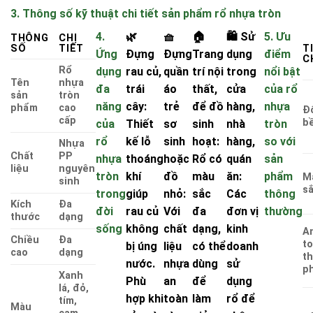
3. Thông số kỹ thuật chi tiết sản phẩm rổ nhựa tròn
4.
🌿
🧺
🏠
🛍️ Sử
5. Ưu
THÔNG
CHI
SỐ
TIẾT
T
Ứng
Đựng
Đựng
Trang
dụng
điểm
C
Rổ
dụng
rau củ,
quần
trí nội
trong
nổi bật
Tên
nhựa
đa
trái
áo
thất,
cửa
của rổ
sản
tròn
năng
cây:
trẻ
để đồ
hàng,
nhựa
phẩm
cao
Đ
cấp
b
của
Thiết
sơ
sinh
nhà
tròn
rổ
kế lỗ
sinh
hoạt:
hàng,
so với
Nhựa
Chất
PP
nhựa
thoáng
hoặc
Rổ có
quán
sản
liệu
nguyên
tròn
khí
đồ
màu
ăn:
phẩm
M
sinh
s
trong
giúp
nhỏ:
sắc
Các
thông
Kích
Đa
đời
rau củ
Với
đa
đơn vị
thường
thước
dạng
sống
không
chất
dạng,
kinh
A
Chiều
Đa
t
bị úng
liệu
có thể
doanh
cao
dạng
t
nước.
nhựa
dùng
sử
p
Xanh
Phù
an
để
dụng
lá, đỏ,
hợp khi
toàn
làm
rổ để
tím,
Màu