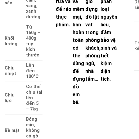
cam,
rửa và
và
giỏ
phân
D
sắc
vàng,
si
để ráo
mềm
đựng
loại
xanh
thực
mại,
đồ lặt
nguyên
dương
phẩm.
bạn
vặt
liệu,
Từ
hoàn
trong
đảm
150g –
Khối
400g
toàn
phòng
bảo vệ
T
lượng
tuỳ
có
khách,
sinh và
k
kích
thước
thể
phòng
tiết
dùng
ngủ,
kiệm
Lên
Chịu
đến
để
nhà
diện
nhiệt
100°C
đựng
tắm…
tích.
đồ
Có thể
chịu tải
em
Chịu
lên
lực
bé.
đến 5
– 7kg
Bóng
mịn,
Bề mặt
không
có gờ