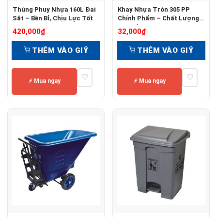
Thùng Phuy Nhựa 160L Đai
Khay Nhựa Tròn 305 PP
Sắt – Bền Bỉ, Chịu Lực Tốt
Chính Phẩm – Chất Lượng
Cao, Bền Đẹp
420,000
₫
32,000
₫
THÊM VÀO GIỶ
THÊM VÀO GIỶ
♡
♡
⚡ Mua ngay
⚡ Mua ngay