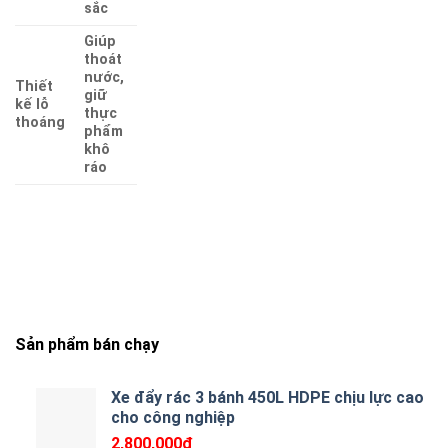
sắc
Giúp
thoát
nước,
Thiết
giữ
kế lỗ
thực
thoáng
phẩm
khô
ráo
Sản phẩm bán chạy
Xe đẩy rác 3 bánh 450L HDPE chịu lực cao
cho công nghiệp
2,800,000
₫