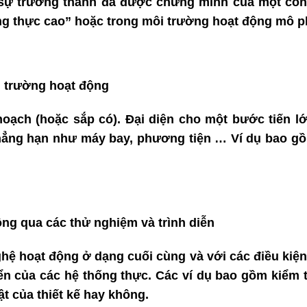
g sự trưởng thành đã được chứng minh của một cô
ng thực cao” hoặc trong môi trường hoạt động mô p
i trường hoạt động
ạch (hoặc sắp có). Đại diện cho một bước tiến lớ
hẳng hạn như máy bay, phương tiện … Ví dụ bao g
ông qua các thử nghiệm và trình diễn
 hoạt động ở dạng cuối cùng và với các điều kiện
iển của các hệ thống thực. Các ví dụ bao gồm kiểm t
t của thiết kế hay không.