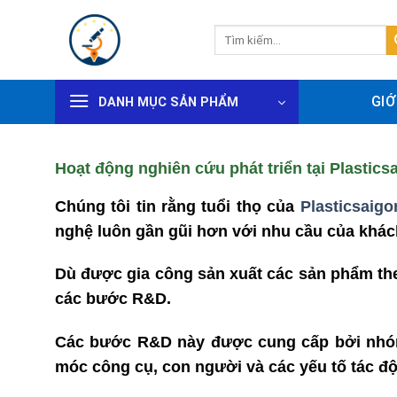
Bỏ
qua
Tìm
kiếm:
nội
dung
GIỚ
DANH MỤC SẢN PHẨM
Hoạt động nghiên cứu phát triển tại Plastics
Chúng tôi tin rằng tuổi thọ của
Plasticsaigo
nghệ luôn gần gũi hơn với nhu cầu của khác
Dù được gia công sản xuất các sản phẩm the
các bước R&D.
Các bước R&D này được cung cấp bởi nhóm 8
móc công cụ, con người và các yếu tố tác 