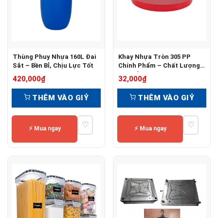
Thùng Phuy Nhựa 160L Đai
Khay Nhựa Tròn 305 PP
Sắt – Bền Bỉ, Chịu Lực Tốt
Chính Phẩm – Chất Lượng
Cao, Bền Đẹp
420,000
₫
32,000
₫
THÊM VÀO GIỶ
THÊM VÀO GIỶ
♡
♡
⚡ Mua ngay
⚡ Mua ngay