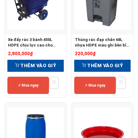
Xe đẩy rác 3 bánh 450L
Thùng rác đạp chân 68L
HDPE chịu lực cao cho
nhựa HDPE màu ghi bền bỉ
công nghiệp
tiện lợi
2,800,000
₫
220,000
₫
THÊM VÀO GIỶ
THÊM VÀO GIỶ
♡
♡
⚡ Mua ngay
⚡ Mua ngay